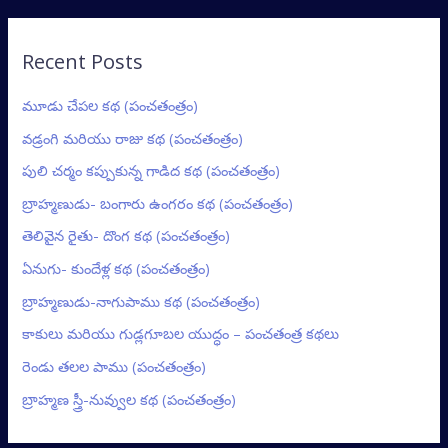
Recent Posts
మూడు చేపల కథ (పంచతంత్రం)
వడ్రంగి మరియు రాజు కథ (పంచతంత్రం)
పులి చర్మం కప్పుకున్న గాడిద కథ (పంచతంత్రం)
బ్రాహ్మణుడు- బంగారు ఉంగరం కథ (పంచతంత్రం)
తెలివైన రైతు- దొంగ కథ (పంచతంత్రం)
ఏనుగు- కుందేళ్ల కథ (పంచతంత్రం)
బ్రాహ్మణుడు-నాగుపాము కథ (పంచతంత్రం)
కాకులు మరియు గుడ్లగూబల యుద్ధం – పంచతంత్ర కథలు
రెండు తలల పాము (పంచతంత్రం)
బ్రాహ్మణ స్త్రీ-నువ్వుల కథ (పంచతంత్రం)