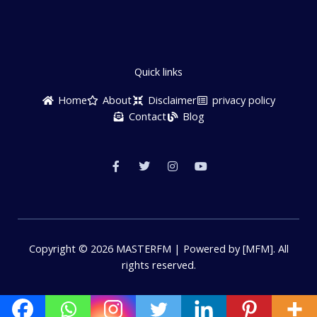
Quick links
Home
About
Disclaimer
privacy policy
Contact
Blog
F
T
I
Y
a
w
n
o
c
i
s
u
e
t
t
t
b
t
a
u
o
e
g
b
o
r
r
e
k
a
-
m
f
Copyright © 2026 MASTERFM | Powered by [MFM]. All
rights reserved.