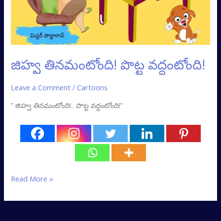
జిహ్వ తినమంటోంది! పొట్ట వద్దంటోంది!
Leave a Comment
/
Cartoons
” జిహ్వ తినమంటోంది!.. పొట్ట వద్దంటోంది!”
Read More »