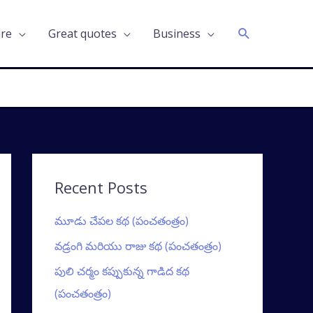
Search
ure
Great quotes
Business
Recent Posts
మూడు చేపల కథ (పంచతంత్రం)
వడ్రంగి మరియు రాజు కథ (పంచతంత్రం)
పులి చర్మం కప్పుకున్న గాడిద కథ
(పంచతంత్రం)