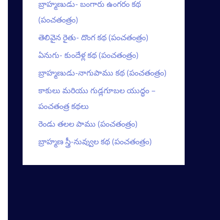
బ్రాహ్మణుడు- బంగారు ఉంగరం కథ
(పంచతంత్రం)
తెలివైన రైతు- దొంగ కథ (పంచతంత్రం)
ఏనుగు- కుందేళ్ల కథ (పంచతంత్రం)
బ్రాహ్మణుడు-నాగుపాము కథ (పంచతంత్రం)
కాకులు మరియు గుడ్లగూబల యుద్ధం –
పంచతంత్ర కథలు
రెండు తలల పాము (పంచతంత్రం)
బ్రాహ్మణ స్త్రీ-నువ్వుల కథ (పంచతంత్రం)