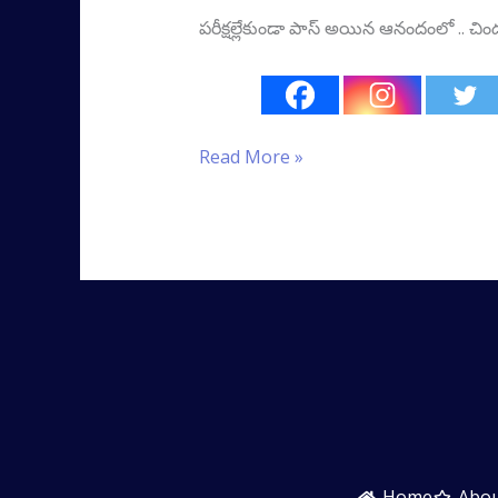
పరీక్షల్లేకుండా పాస్‌ అయిన ఆనందంలో .. చి
Read More »
Home
Abo